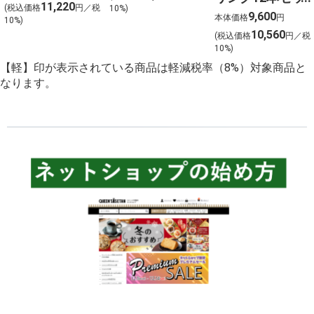
ウイスキー2本セ
11,220
(税込価格
円／税
10%)
ト 金賞受賞ワイ
9,600
ット【北海道ご
本体価格
円
10%)
ンを含む１２本
10,560
予約 店頭お渡
(税込価格
円／税
を選びました！
10%)
し】
【軽】印が表示されている商品は軽減税率（8%）対象商品と
なります。