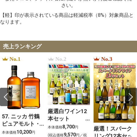
さい。
【軽】印が表示されている商品は軽減税率（8%）対象商品と
なります。
売上ランキング
No.1
No.2
No.3
厳選白ワイン12
57. ニッカ 竹鶴
本セット
ピュアモルト・
750ml×12
8,700
本体価格
円
厳選！スパーク
フロムザバレル
10,200
本体価格
円
9,570
リング12本セッ
(税込価格
円／税