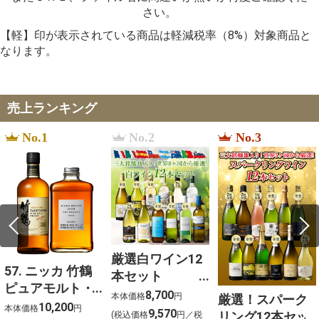
さい。
【軽】印が表示されている商品は軽減税率（8%）対象商品と
なります。
売上ランキング
No.1
No.2
No.3
厳選白ワイン12
57. ニッカ 竹鶴
本セット
ピュアモルト・
750ml×12
8,700
本体価格
円
厳選！スパーク
フロムザバレル
10,200
本体価格
円
9,570
リング12本セッ
(税込価格
円／税