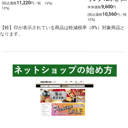
ウイスキー2本セ
11,220
(税込価格
円／税
10%)
ト 金賞受賞ワイ
9,600
ット【北海道ご
本体価格
円
10%)
ンを含む１２本
10,560
予約 店頭お渡
(税込価格
円／税
を選びました！
10%)
し】
【軽】印が表示されている商品は軽減税率（8%）対象商品と
なります。