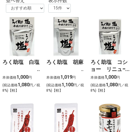
並べ替え
表示件数
ろく助塩 白塩
ろく助塩 胡麻
ろく助塩 コシ
ョー リニュー
アル後
1,000
1,019
1,000
本体価格
円
本体価格
円
本体価格
円
1,080
1,100
1,080
(税込価格
円／税
(税込価格
円／税
(税込価格
円／税
8%)【軽】
8%)【軽】
8%)【軽】