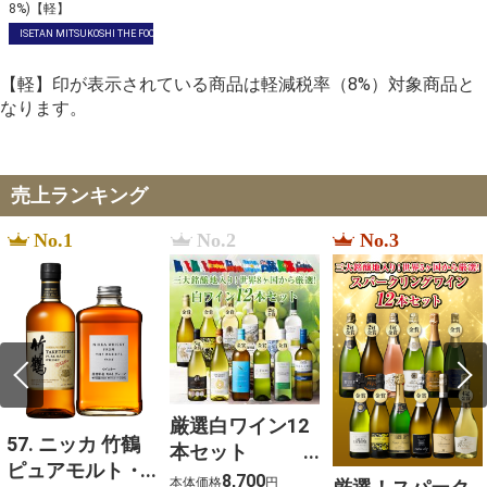
8%)【軽】
ISETAN MITSUKOSHI THE FOOD
【軽】印が表示されている商品は軽減税率（8%）対象商品と
なります。
売上ランキング
No.1
No.2
No.3
厳選白ワイン12
57. ニッカ 竹鶴
本セット
ピュアモルト・
750ml×12
8,700
本体価格
円