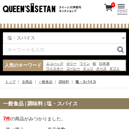
0
メニュー
カテゴリ
エコバッグ
ゼリー
ワイン
飴
日本酒
人気のキーワード
ウイスキー
コーヒー
ナッツ
チーズ
ギフト
あんみつ
お菓子
ジャム
米
水
炭酸水
バッグ
味噌汁
ピザ
牛乳
トップ
全商品
一般食品
調味料
塩・スパイス
一般食品 | 調味料 | 塩・スパイス
7
件
の商品がみつかりました。