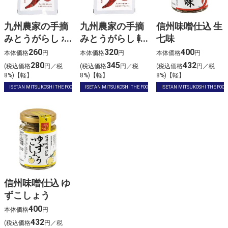
九州農家の手摘
九州農家の手摘
信州味噌仕込 生
みとうがらし ホ
みとうがらし 輪
七味
ール
切り
260
320
400
本体価格
円
本体価格
円
本体価格
円
280
345
432
(税込価格
円／税
(税込価格
円／税
(税込価格
円／税
8%)【軽】
8%)【軽】
8%)【軽】
ISETAN MITSUKOSHI THE FOOD
ISETAN MITSUKOSHI THE FOOD
ISETAN MITSUKOSHI THE FOOD
信州味噌仕込 ゆ
ずこしょう
400
本体価格
円
432
(税込価格
円／税