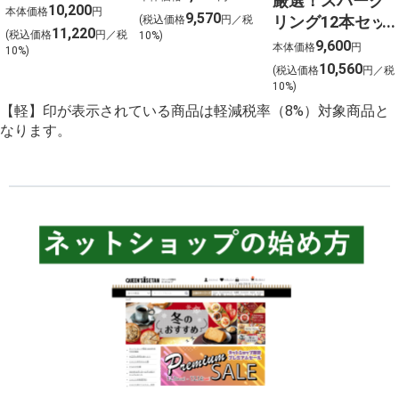
厳選！スパーク
フロムザバレル
10,200
本体価格
円
9,570
リング12本セッ
(税込価格
円／税
ウイスキー2本セ
11,220
(税込価格
円／税
10%)
ト 金賞受賞ワイ
9,600
ット【北海道ご
本体価格
円
10%)
ンを含む１２本
10,560
予約 店頭お渡
(税込価格
円／税
を選びました！
10%)
し】
【軽】印が表示されている商品は軽減税率（8%）対象商品と
なります。