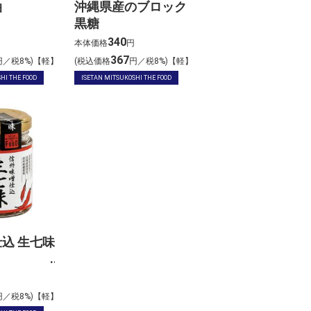
油
沖縄県産のブロック
黒糖
340
本体価格
円
367
円／税8%)【軽】
(税込価格
円／税8%)【軽】
HI THE FOOD
ISETAN MITSUKOSHI THE FOOD
込 生七味
円／税8%)【軽】