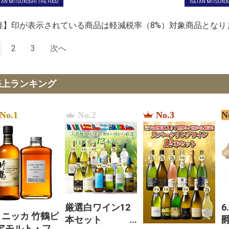
TAN MITSUKOSHI THE FOOD
ISETAN MITSUKOS
軽】印が表示されている商品は軽減税率（8%）対象商品となり
2
3
次へ
売上ランキング
No.1
No.2
No.3
N
厳選白ワイン12
6
. ニッカ 竹鶴ピ
本セット
アモルト・フ