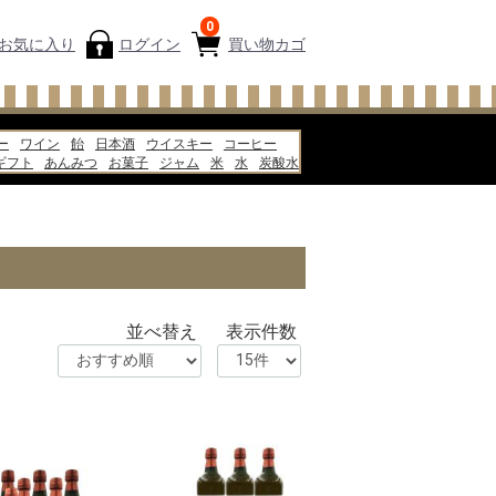
0
お気に入り
ログイン
買い物カゴ
ー
ワイン
飴
日本酒
ウイスキー
コーヒー
ギフト
あんみつ
お菓子
ジャム
米
水
炭酸水
ピザ
牛乳
並べ替え
表示件数