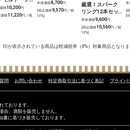
750ml×12
ト
8,700
本体価格
円
本
厳選！スパーク
ムザバレル ウ
10,200
道
価格
円
9,570
(税込価格
円／税
(
リング12本セッ
スキー2本セッ
11,220
込価格
円／税
10%)
8
ト 金賞受賞ワイ
9,600
【北海道ご予
本体価格
円
)
ンを含む１２本
10,560
 店頭お渡し】
(税込価格
円／税
を選びました！
10%)
】印が表示されている商品は軽減税率（8%）対象商品となりま
質問
お問い合わせ
特定商取引法に基づく表記
プライバ
られております。
い場合、酒類を販売しません。
知書に基づき販売しております。