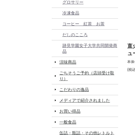
グロサリー
冷凍食品
コーヒー 紅茶 お茶
だしのこころ
直
跡見学園女子大学共同開発商
品
ュ
涼味商品
本体
(税
ごちそうご予約（店頭受け取
り）
こだわりの逸品
メディアで紹介されました
お買い得品
一般食品
缶詰・瓶詰・その他レトルト