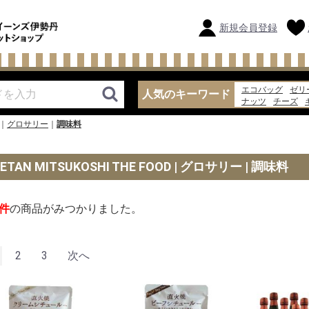
新規会員登録
エコバッグ
ゼリ
人気のキーワード
ナッツ
チーズ
バッグ
味噌汁
グロサリー
調味料
SETAN MITSUKOSHI THE FOOD | グロサリー | 調味料
件
の商品がみつかりました。
2
3
次へ