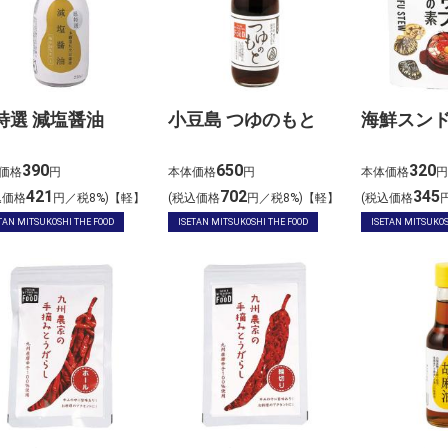
特選 減塩醤油
小豆島 つゆのもと
海鮮スン
390
650
320
価格
円
本体価格
円
本体価格
円
421
702
345
込価格
円／税8%)【軽】
(税込価格
円／税8%)【軽】
(税込価格
TAN MITSUKOSHI THE FOOD
ISETAN MITSUKOSHI THE FOOD
ISETAN MITSUKOS