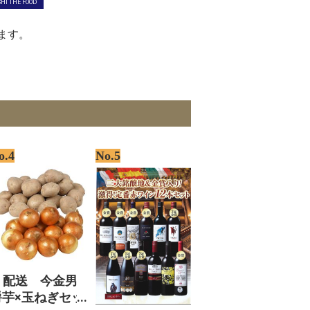
HI THE FOOD
ます。
o.4
No.5
. 配送 今金男
爵芋×玉ねぎセッ