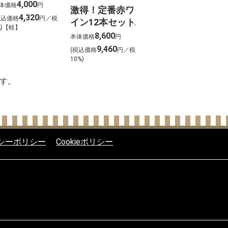
 各5kg【北海
4,000
体価格
円
激得！定番赤ワ
ご予約 】※10
4,320
税込価格
円／税
イン12本セット
月16日以降順次
%)【軽】
8,600
本体価格
円
発送
9,460
(税込価格
円／税
10%)
す。
シーポリシー
Cookieポリシー