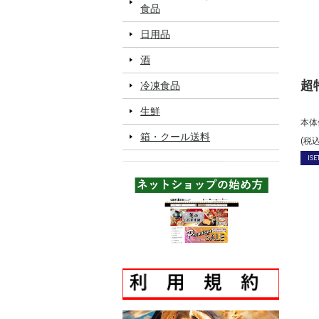
食品
日用品
酒
超
冷凍食品
生鮮
本体
箱・クール送料
(税
ISE