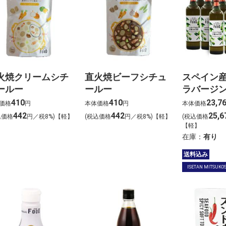
火焼クリームシチ
直火焼ビーフシチュ
スペイン
ールー
ールー
ラバージ
オイル 1
410
410
23,7
価格
円
本体価格
円
本体価格
442
442
25,6
込価格
円／税8%)【軽】
(税込価格
円／税8%)【軽】
(税込価格
【軽】
在庫：
有り
送料込み
ISETAN MITSUKOS