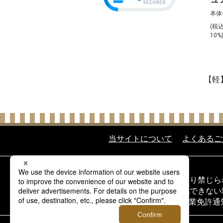
ロ
本体
イ
(税
ト
10%
約
【軽
当サイトについて
よくあるご
酒類の販売について
20歳未満の飲酒は法律により禁じ
20歳以上であることを確認できな
当サイトの酒類は酒類販売業免許通