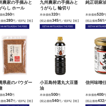
州農家の手摘みと
九州農家の手摘みと
純正胡麻
がらし ホール
うがらし 輪切り
260
320
520
価格
円
本体価格
円
本体価格
円
280
345
561
込価格
円／税8%)【軽】
(税込価格
円／税8%)【軽】
(税込価格
TAN MITSUKOSHI THE FOOD
ISETAN MITSUKOSHI THE FOOD
ISETAN MITSUKOS
縄県産のパウダー
小豆島特選丸大豆醤
信州味噌仕
糖
油
340
500
400
価格
円
本体価格
円
本体価格
円
367
540
432
込価格
円／税8%)【軽】
(税込価格
円／税8%)【軽】
(税込価格