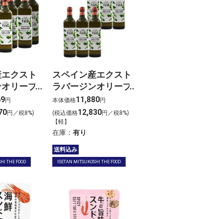
産エクスト
スペイン産エクスト
ンオリーブ
ラバージンオリーブ
2本セット
オイル ６本セット
69
11,880
円
本体価格
円
70
12,830
円／税8%)
(税込価格
円／税8%)
【軽】
在庫：
有り
送料込み
HI THE FOOD
ISETAN MITSUKOSHI THE FOOD