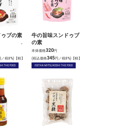
ドゥブの素
牛の旨味スンドゥブ
の素
320
本体価格
円
345
円／税8%)【軽】
(税込価格
円／税8%)【軽】
HI THE FOOD
ISETAN MITSUKOSHI THE FOOD