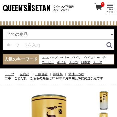
0
メニュー
カテゴリ
エコバッグ
ゼリー
ワイン
ウイスキー
飴
人気のキーワード
コーヒー
ギフト
ナッツ
日本酒
チーズ
レトルト
米
お菓子
ピザ
あんみつ
バッグ
ジャム
炭酸水
水
醤油
トップ
全商品
一般食品
調味料
醤油・つゆ
二幸 ごまだれ こちらの商品は2026年７月中旬以降に発送予定です