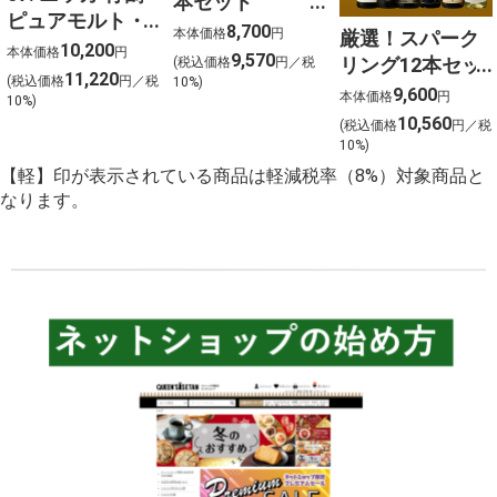
本セット
ピュアモルト・
750ml×12
8,700
本体価格
円
厳選！スパーク
フロムザバレル
10,200
本体価格
円
9,570
リング12本セッ
(税込価格
円／税
ウイスキー2本セ
11,220
(税込価格
円／税
10%)
ト 金賞受賞ワイ
9,600
ット【北海道ご
本体価格
円
10%)
ンを含む１２本
10,560
予約 店頭お渡
(税込価格
円／税
を選びました！
10%)
し】
【軽】印が表示されている商品は軽減税率（8%）対象商品と
なります。