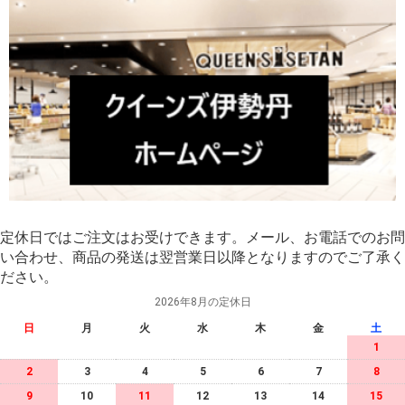
定休日ではご注文はお受けできます。メール、お電話でのお問
い合わせ、商品の発送は翌営業日以降となりますのでご了承く
ださい。
2026年8月の定休日
日
月
火
水
木
金
土
1
2
3
4
5
6
7
8
9
10
11
12
13
14
15