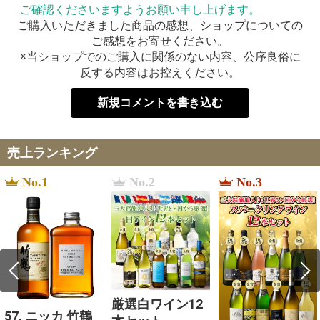
ご確認くださいますようお願い申し上げます。
ご購入いただきました商品の感想、ショップについての
ご感想をお寄せください。
※当ショップでのご購入に関係のない内容、公序良俗に
反する内容はお控えください。
新規コメントを書き込む
売上ランキング
No.1
No.2
No.3
厳選白ワイン12
57. ニッカ 竹鶴