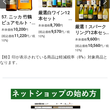
厳選白ワイン12
57. ニッカ 竹鶴
本セット
ピュアモルト・
750ml×12
8,700
本体価格
円
厳選！スパーク
フロムザバレル
10,200
本体価格
円
9,570
リング12本セッ
(税込価格
円／税
ウイスキー2本セ
11,220
(税込価格
円／税
10%)
ト 金賞受賞ワイ
9,600
ット【北海道ご
本体価格
円
10%)
ンを含む１２本
10,560
予約 店頭お渡
(税込価格
円／税
を選びました！
10%)
し】
【軽】印が表示されている商品は軽減税率（8%）対象商品と
なります。