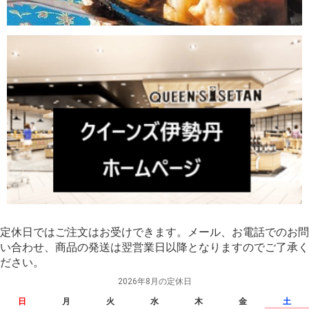
定休日ではご注文はお受けできます。メール、お電話でのお問
い合わせ、商品の発送は翌営業日以降となりますのでご了承く
ださい。
2026年8月の定休日
日
月
火
水
木
金
土