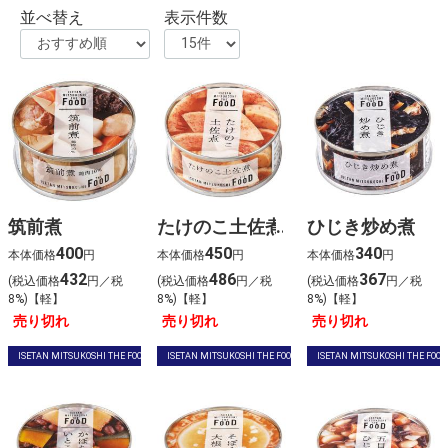
並べ替え
表示件数
筑前煮
たけのこ土佐煮
ひじき炒め煮
400
450
340
本体価格
円
本体価格
円
本体価格
円
432
486
367
(税込価格
円／税
(税込価格
円／税
(税込価格
円／税
8%)【軽】
8%)【軽】
8%)【軽】
売り切れ
売り切れ
売り切れ
ISETAN MITSUKOSHI THE FOOD
ISETAN MITSUKOSHI THE FOOD
ISETAN MITSUKOSHI THE FOOD