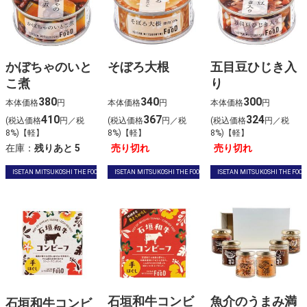
かぼちゃのいと
そぼろ大根
五目豆ひじき入
こ煮
り
380
340
300
本体価格
円
本体価格
円
本体価格
円
410
367
324
(税込価格
円／税
(税込価格
円／税
(税込価格
円／税
8%)【軽】
8%)【軽】
8%)【軽】
在庫：
残りあと
5
売り切れ
売り切れ
ISETAN MITSUKOSHI THE FOOD
ISETAN MITSUKOSHI THE FOOD
ISETAN MITSUKOSHI THE FOOD
石垣和牛コンビ
魚介のうまみ満
石垣和牛コンビ