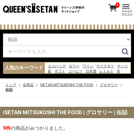
0
メニュー
カテゴリ
エコバッグ
ゼリー
ワイン
ウイスキー
ナッツ
人気のキーワード
飴
ギフト
コーヒー
日本酒
レトルト
米
あんみつ
ピザ
お菓子
チーズ
バッグ
ジャム
炭酸水
水
醤油
トップ
全商品
ISETAN MITSUKOSHI THE FOOD
グロサリー
缶詰
ISETAN MITSUKOSHI THE FOOD | グロサリー | 缶詰
9
件
の商品がみつかりました。