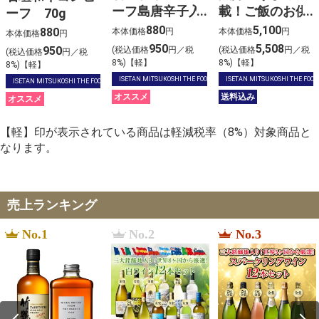
ーフ島唐辛子入
載！ご飯のお供
ーフ 70g
り 70g
ギフトセット
880
5,100
880
本体価格
円
本体価格
円
本体価格
円
950
5,508
950
(税込価格
円／税
(税込価格
円／税
(税込価格
円／税
8%)【軽】
8%)【軽】
8%)【軽】
ISETAN MITSUKOSHI THE FOOD
ISETAN MITSUKOSHI THE FOOD
ISETAN MITSUKOSHI THE FOOD
オススメ
送料込み
オススメ
【軽】印が表示されている商品は軽減税率（8%）対象商品と
なります。
売上ランキング
No.1
No.2
No.3