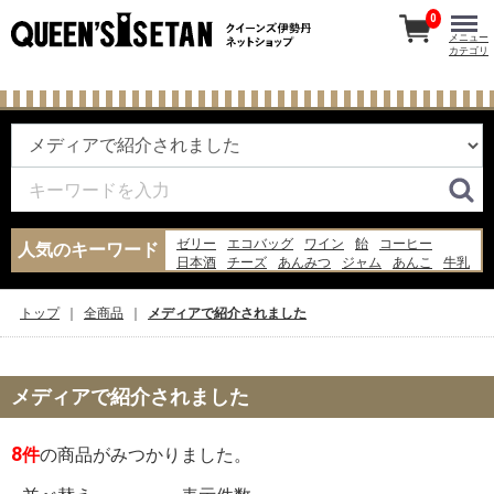
0
メニュー
カテゴリ
ゼリー
エコバッグ
ワイン
飴
コーヒー
人気のキーワード
日本酒
チーズ
あんみつ
ジャム
あんこ
牛乳
果物
お菓子
紅茶
ギフト
らっきょう
ビール
水
米
ウイスキー
トップ
全商品
メディアで紹介されました
メディアで紹介されました
8
件
の商品がみつかりました。