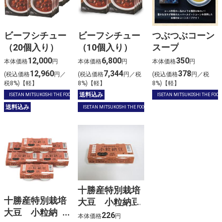
ビーフシチュー
ビーフシチュー
つぶつぶコーン
（20個入り）
（10個入り）
スープ
12,000
6,800
350
本体価格
円
本体価格
円
本体価格
円
12,960
7,344
378
(税込価格
円／
(税込価格
円／税
(税込価格
円／税
税8%)【軽】
8%)【軽】
8%)【軽】
送料込み
ISETAN MITSUKOSHI THE FOOD
ISETAN MITSUKOSHI THE FOOD
送料込み
ISETAN MITSUKOSHI THE FOOD
十勝産特別栽培
十勝産特別栽培
大豆 小粒納豆
大豆 小粒納
226
本体価格
円