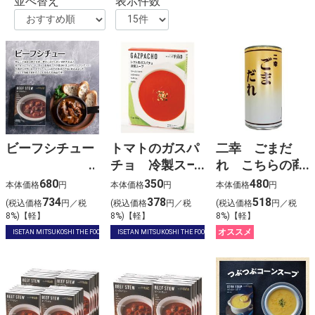
並べ替え
表示件数
ビーフシチュー
トマトのガスパ
二幸 ごまだ
チョ 冷製スー
れ こちらの商
プ
品は2026年７月
680
350
480
本体価格
円
本体価格
円
本体価格
円
中旬以降に発送
734
378
518
(税込価格
円／税
(税込価格
円／税
(税込価格
円／税
予定です
8%)【軽】
8%)【軽】
8%)【軽】
オススメ
ISETAN MITSUKOSHI THE FOOD
ISETAN MITSUKOSHI THE FOOD