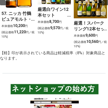
厳選白ワイン12
57. ニッカ 竹鶴
本セット
ピュアモルト・
750ml×12
8,700
本体価格
円
厳選！スパーク
フロムザバレル
10,200
本体価格
円
9,570
リング12本セッ
(税込価格
円／税
ウイスキー2本セ
11,220
(税込価格
円／税
10%)
ト 金賞受賞ワイ
9,600
ット【北海道ご
本体価格
円
10%)
ンを含む１２本
10,560
予約 店頭お渡
(税込価格
円／税
を選びました！
10%)
し】
【軽】印が表示されている商品は軽減税率（8%）対象商品と
なります。