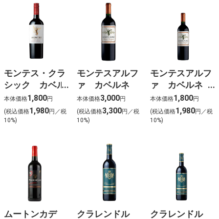
モンテス・クラ
モンテスアルフ
モンテスアルフ
シック カベル
ァ カベルネ
ァ カベルネ
ネ・ソーヴィニ
ハーフ
1,800
3,000
1,800
本体価格
円
本体価格
円
本体価格
円
ヨン
1,980
3,300
1,980
(税込価格
円／税
(税込価格
円／税
(税込価格
円／税
10%)
10%)
10%)
ムートンカデ
クラレンドル
クラレンドル