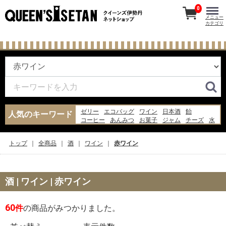
0
メニュー
カテゴリ
ゼリー
エコバッグ
ワイン
日本酒
飴
人気のキーワード
コーヒー
あんみつ
お菓子
ジャム
チーズ
水
あんこ
ナッツ
米
ギフト
バッグ
牛乳
らっきょう
炭酸水
ピザ
トップ
全商品
酒
ワイン
赤ワイン
酒 | ワイン | 赤ワイン
60
件
の商品がみつかりました。