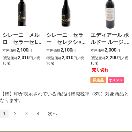
シレーニ メル
シレーニ セラ
エディアール ボ
ロ セラーセレ
ー セレクショ
ルドー ルージュ
クション
ン ピノ・ノワ
2022(赤)
2,100
2,100
2,000
本体価格
円
本体価格
円
本体価格
円
ール
2,310
2,310
2,200
(税込価格
円／税
(税込価格
円／税
(税込価格
円／税
10%)
10%)
10%)
売り切れ
限定品
オススメ
【軽】印が表示されている商品は軽減税率（8%）対象商品と
なります。
1
2
3
4
次へ