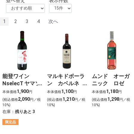
並べ替え
表示件数
1
2
3
4
次へ
能登ワイン
マルキドボーラ
ムンド オーガ
NselecT ヤマソ
ン カベルネ
ニック ロゼ
ーヴィニヨン
赤
1,900
1,100
1,180
本体価格
円
本体価格
円
本体価格
円
2,090
1,210
1,298
(税込価格
円／税
(税込価格
円／税
(税込価格
円／税
10%)
10%)
10%)
在庫：
残りあと
3
限定品