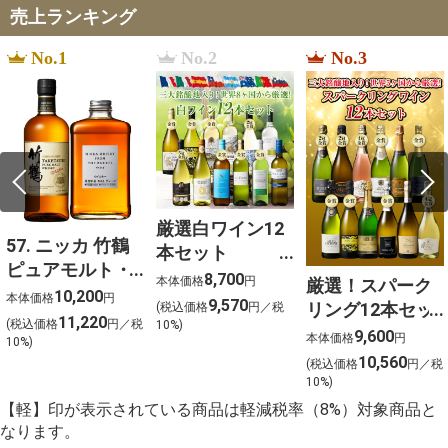
売上ランキング
No.1
No.2
No.3
厳選白ワイン12
57. ニッカ 竹鶴
本セット
ピュアモルト・
750ml×12
8,700
本体価格
円
厳選！スパーク
フロムザバレル
10,200
本体価格
円
9,570
リング12本セッ
(税込価格
円／税
ウイスキー2本セ
11,220
(税込価格
円／税
10%)
ト 金賞受賞ワイ
9,600
ット【北海道ご
本体価格
円
10%)
ンを含む１２本
10,560
予約 店頭お渡
(税込価格
円／税
を選びました！
10%)
し】
【軽】印が表示されている商品は軽減税率（8%）対象商品と
なります。