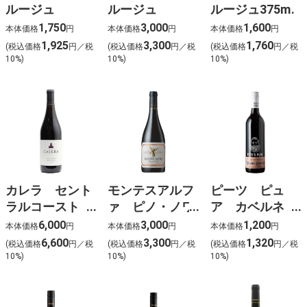
ルージュ
ルージュ
ルージュ375ml
1,750
3,000
1,600
本体価格
円
本体価格
円
本体価格
円
1,925
3,300
1,760
(税込価格
円／税
(税込価格
円／税
(税込価格
円／税
10%)
10%)
10%)
カレラ セント
モンテスアルフ
ピーツ ピュ
ラルコースト
ァ ピノ・ノワ
ア カベルネ
ピノノワール
ール
ソーヴィニヨン
6,000
3,000
1,200
本体価格
円
本体価格
円
本体価格
円
6,600
3,300
1,320
(税込価格
円／税
(税込価格
円／税
(税込価格
円／税
10%)
10%)
10%)