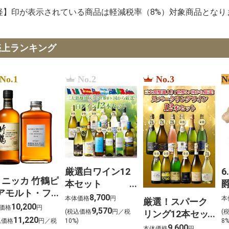
軽】印が表示されている商品は軽減税率（8%）対象商品となり
売上ランキング
No.1
No.2
No.3
N
厳選白ワイン12
6
. ニッカ 竹鶴ピ
本セット
アモルト・フ
750ml×12
ト
8,700
本体価格
円
本
厳選！スパーク
ムザバレル ウ
10,200
道
価格
円
9,570
(税込価格
円／税
(
リング12本セッ
スキー2本セッ
11,220
込価格
円／税
10%)
8
ト 金賞受賞ワイ
9,600
本体価格
円