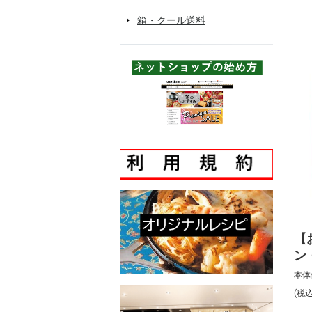
箱・クール送料
【
ン
ュ
本体
パ
(税