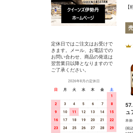
【
定休日ではご注文はお受けで
きます。メール、お電話での
お問い合わせ、商品の発送は
翌営業日以降となりますので
ご了承ください。
2026年8月の定休日
日
月
火
水
木
金
土
1
57
2
3
4
5
6
7
8
ュ
9
10
11
12
13
14
15
ロ
16
17
18
19
20
21
22
本体
イ
23
24
25
26
27
28
29
(税