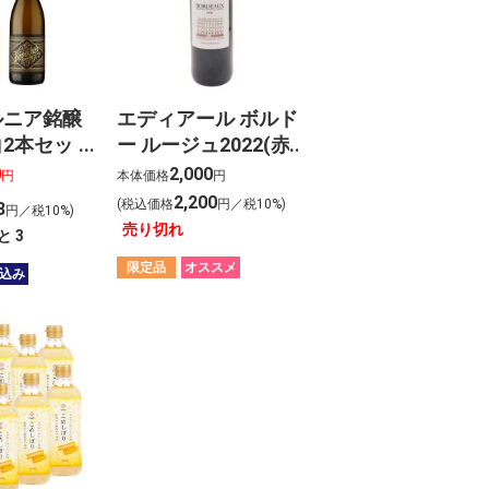
ルニア銘醸
エディアール ボルド
2本セット
ー ルージュ2022(赤)
0
2,000
円
本体価格
円
2,200
(税込価格
円／税10%)
8
円／税10%)
売り切れ
と
3
限定品
オススメ
込み