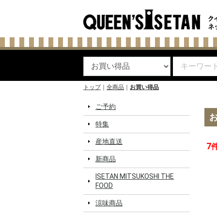
トップ
全商品
お買い得品
ご予約
特集
産地直送
7
新商品
ISETAN MITSUKOSHI THE
FOOD
涼味商品