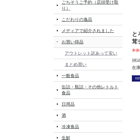
ごちそうご予約（店頭受け取
り）
こだわりの逸品
メディアで紹介されました
と
茸
お買い得品
ッ
本体
アウトレット訳あって安い
(税
まとめ買い
在
一般食品
ISE
缶詰・瓶詰・その他レトルト
食品
日用品
酒
冷凍食品
生鮮