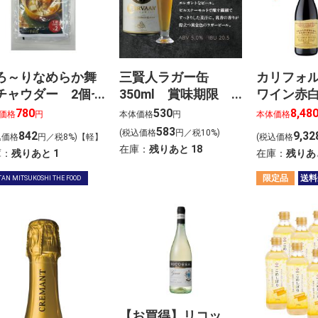
ろ～りなめらか舞
三賢人ラガー缶
カリフォ
チャウダー 2個セ
350ml 賞味期限
ワイン赤白
ト
2026年8月17日のた
780
530
8,48
価格
円
本体価格
円
本体価格
め特別価格で。
583
(税込価格
円／税10%)
842
9,32
込価格
円／税8%)【軽】
(税込価格
在庫：
残りあと
18
庫：
残りあと
1
在庫：
残りあ
限定品
送料
TAN MITSUKOSHI THE FOOD
【お買得】リコッ