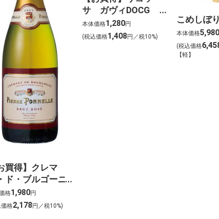
サ ガヴィDOCG
こめしぼり
白 750ml
1,280
本体価格
円
5,98
本体価格
1,408
(税込価格
円／税10%)
6,45
(税込価格
【軽】
お買得】クレマ
・ド・ブルゴーニ
 ロゼ 750ml ス
1,980
価格
円
ークリングワイン
2,178
込価格
円／税10%)