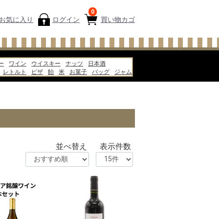
0
お気に入り
ログイン
買い物カゴ
ー
ワイン
ウイスキー
ナッツ
日本酒
レトルト
ピザ
飴
米
お菓子
バッグ
ジャム
あんみつ
スープ
並べ替え
表示件数