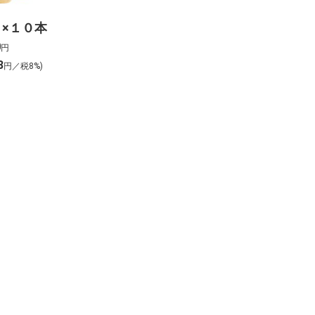
×１０本
0
円
8
円／税8%)