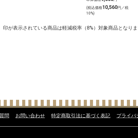
【北海道ご予
)
ンを含む１２本
10,560
 店頭お渡し】
(税込価格
円／税
を選びました！
10%)
】印が表示されている商品は軽減税率（8%）対象商品となりま
質問
お問い合わせ
特定商取引法に基づく表記
プライバ