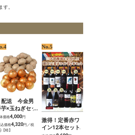
ます。
o.4
No.5
. 配送 今金男
爵芋×玉ねぎセッ
 各5kg【北海
4,000
体価格
円
激得！定番赤ワ
ご予約 】※10
4,320
税込価格
円／税
イン12本セット
月16日以降順次
%)【軽】