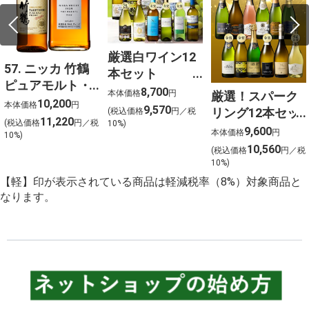
厳選白ワイン12
57. ニッカ 竹鶴
本セット
ピュアモルト・
750ml×12
8,700
本体価格
円
厳選！スパーク
フロムザバレル
10,200
本体価格
円
9,570
リング12本セッ
(税込価格
円／税
ウイスキー2本セ
11,220
(税込価格
円／税
10%)
ト 金賞受賞ワイ
9,600
ット【北海道ご
本体価格
円
10%)
ンを含む１２本
10,560
予約 店頭お渡
(税込価格
円／税
を選びました！
10%)
し】
【軽】印が表示されている商品は軽減税率（8%）対象商品と
なります。