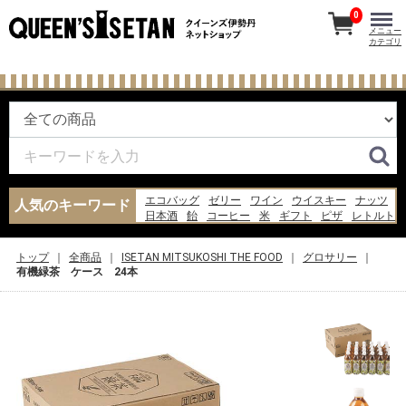
0
メニュー
カテゴリ
エコバッグ
ゼリー
ワイン
ウイスキー
ナッツ
人気のキーワード
日本酒
飴
コーヒー
米
ギフト
ピザ
レトルト
お菓子
バッグ
ジャム
チーズ
あんみつ
水
醤油
スープ
トップ
全商品
ISETAN MITSUKOSHI THE FOOD
グロサリー
有機緑茶 ケース 24本