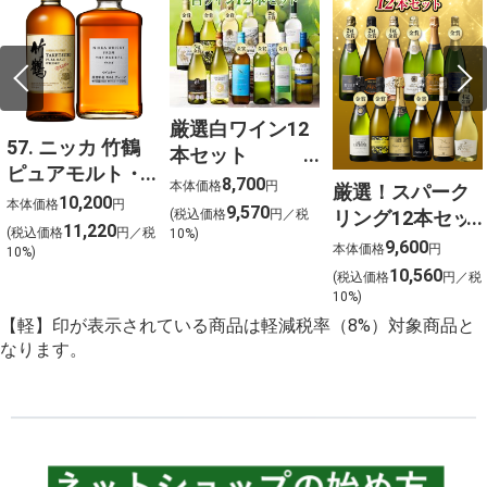
厳選白ワイン12
57. ニッカ 竹鶴
本セット
ピュアモルト・
750ml×12
8,700
本体価格
円
厳選！スパーク
フロムザバレル
10,200
本体価格
円
9,570
リング12本セッ
(税込価格
円／税
ウイスキー2本セ
11,220
(税込価格
円／税
10%)
ト 金賞受賞ワイ
9,600
ット【北海道ご
本体価格
円
10%)
ンを含む１２本
10,560
予約 店頭お渡
(税込価格
円／税
を選びました！
10%)
し】
【軽】印が表示されている商品は軽減税率（8%）対象商品と
なります。