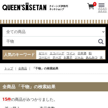
0
メニュー
カテゴリ
ゼリー
エコバッグ
ワイン
日本酒
飴
人気のキーワード
コーヒー
チーズ
お菓子
ジャム
あんみつ
水
ナッツ
ギフト
らっきょう
あんこ
干物
牛乳
米
バッグ
果物
トップ
全商品
「干物」の検索結果
全商品 「干物」の検索結果
15
件
の商品がみつかりました。