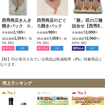
西秀商店きんき
西秀商店のどぐ
「雅」 匠の三種
開きパック 冷
ろ開きパック
詰合せ【西秀商
凍
店】
2,180
980
12,000
本体価格
円
本体価格
円
本体価格
円
2,354
1,058
12,960
(税込価格
円／税
(税込価格
円／税
(税込価格
円／
8%)【軽】
8%)【軽】
税8%)【軽】
オススメ
オススメ
送料込み
冷凍
冷凍
冷凍
【軽】印が表示されている商品は軽減税率（8%）対象商品と
なります。
売上ランキング
No.1
No.2
No.3