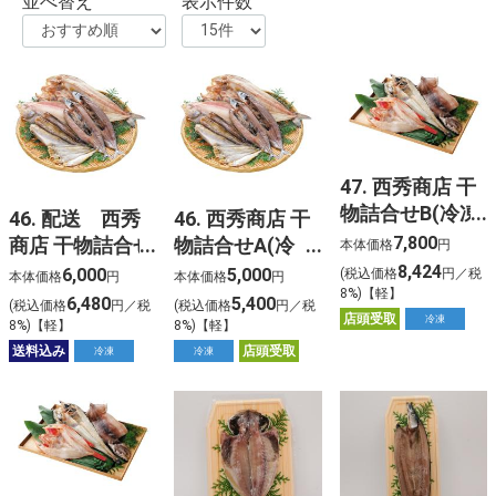
並べ替え
表示件数
47. 西秀商店 干
物詰合せB(冷凍)
46. 配送 西秀
46. 西秀商店 干
【北海道ご予約
7,800
商店 干物詰合せ
物詰合せA(冷
本体価格
円
店頭お渡し】
A(冷凍)【北海
凍)【北海道ご予
8,424
6,000
5,000
(税込価格
円／税
本体価格
円
本体価格
円
8%)【軽】
道ご予約 配送】
約 店頭お渡し】
6,480
5,400
(税込価格
円／税
(税込価格
円／税
店頭受取
冷凍
8%)【軽】
8%)【軽】
送料込み
店頭受取
冷凍
冷凍