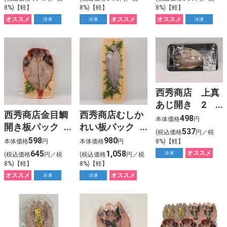
8%)【軽】
8%)【軽】
8%)【軽】
オススメ
オススメ
オススメ
冷凍
冷凍
冷凍
西秀商店 上真
あじ開き 2
西秀商店金目鯛
西秀商店むしか
枚 冷凍
498
本体価格
円
開き板パック
れい板パック
537
(税込価格
円／税
冷凍
冷凍
598
980
8%)【軽】
本体価格
円
本体価格
円
645
1,058
オススメ
冷凍
(税込価格
円／税
(税込価格
円／税
8%)【軽】
8%)【軽】
オススメ
オススメ
冷凍
冷凍