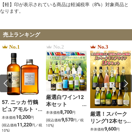
【軽】印が表示されている商品は軽減税率（8%）対象商品と
なります。
売上ランキング
No.1
No.2
No.3
厳選白ワイン12
57. ニッカ 竹鶴
本セット
ピュアモルト・
750ml×12
8,700
本体価格
円
厳選！スパーク
フロムザバレル
10,200
本体価格
円
9,570
リング12本セッ
(税込価格
円／税
ウイスキー2本セ
11,220
(税込価格
円／税
10%)
ト 金賞受賞ワイ
9,600
ット【北海道ご
本体価格
円
10%)