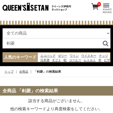
0
メニュー
カテゴリ
エコバッグ
ゼリー
ワイン
ウイスキー
ナッツ
人気のキーワード
日本酒
ギフト
飴
コーヒー
レトルト
米
ピザ
ジャム
お菓子
バッグ
チーズ
あんみつ
水
醤油
スープ
トップ
全商品
「剣菱」の検索結果
全商品 「剣菱」の検索結果
該当する商品がございません。
他の検索キーワードより再度検索をしてください。