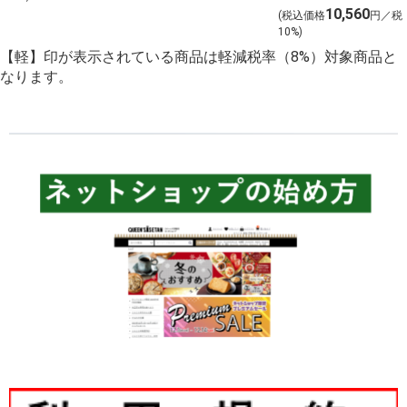
ンを含む１２本
10,560
予約 店頭お渡
(税込価格
円／税
を選びました！
10%)
し】
【軽】印が表示されている商品は軽減税率（8%）対象商品と
なります。