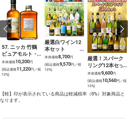
厳選白ワイン12
57. ニッカ 竹鶴
本セット
ピュアモルト・
750ml×12
8,700
本体価格
円
厳選！スパーク
フロムザバレル
10,200
本体価格
円
9,570
リング12本セッ
(税込価格
円／税
ウイスキー2本セ
11,220
(税込価格
円／税
10%)
ト 金賞受賞ワイ
9,600
ット【北海道ご
本体価格
円
10%)
ンを含む１２本
10,560
予約 店頭お渡
(税込価格
円／税
を選びました！
10%)
し】
【軽】印が表示されている商品は軽減税率（8%）対象商品と
なります。