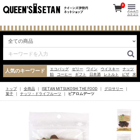
0
メニュー
カテゴリ
エコバッグ
ゼリー
ワイン
ウイスキー
ナッツ
人気のキーワード
飴
コーヒー
ギフト
日本酒
レトルト
ピザ
米
お菓子
ジャム
バッグ
チーズ
あんみつ
水
醤油
パン
トップ
全商品
ISETAN MITSUKOSHI THE FOOD
グロサリー
菓子
ナッツ・ドライフルーツ
ピアロムデーツ