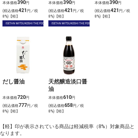
390
390
390
本体価格
円
本体価格
円
本体価格
円
421
421
421
(税込価格
円／税
(税込価格
円／税
(税込価格
円／税
8%)【軽】
8%)【軽】
8%)【軽】
ISETAN MITSUKOSHI THE FOOD
ISETAN MITSUKOSHI THE FOOD
だし醤油
天然醸造淡口醤
油
720
610
本体価格
円
本体価格
円
777
658
(税込価格
円／税
(税込価格
円／税
8%)【軽】
8%)【軽】
【軽】印が表示されている商品は軽減税率（8%）対象商品と
なります。