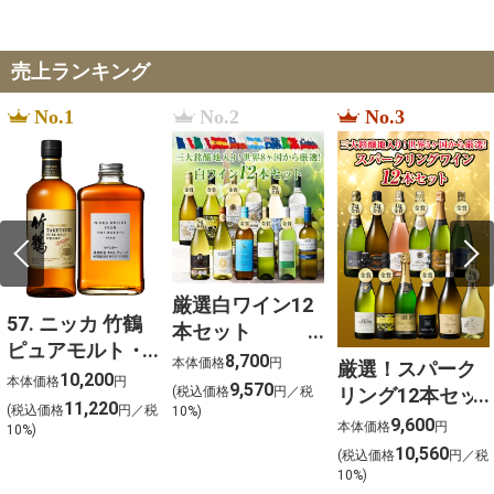
売上ランキング
No.1
No.2
No.3
厳選白ワイン12
57. ニッカ 竹鶴
本セット
ピュアモルト・
750ml×12
8,700
本体価格
円
厳選！スパーク
フロムザバレル
10,200
本体価格
円
9,570
リング12本セッ
(税込価格
円／税
ウイスキー2本セ
11,220
(税込価格
円／税
10%)
ト 金賞受賞ワイ
9,600
ット【北海道ご
本体価格
円
10%)
ンを含む１２本
10,560
予約 店頭お渡
(税込価格
円／税
を選びました！
10%)
し】