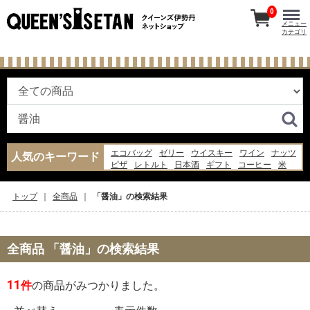
0
メニュー
カテゴリ
エコバッグ
ゼリー
ウイスキー
ワイン
ナッツ
人気のキーワード
ピザ
レトルト
日本酒
ギフト
コーヒー
米
バッグ
ジャム
スープ
牛丼
お菓子
飴
水
納豆
ジュース
トップ
全商品
「醤油」の検索結果
全商品 「醤油」の検索結果
11
件
の商品がみつかりました。