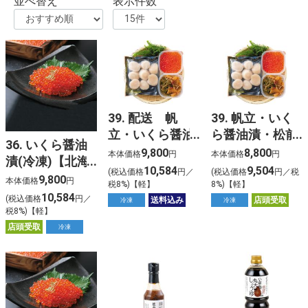
並べ替え
表示件数
39. 配送 帆
39. 帆立・いく
立・いくら醤油
ら醤油漬・松前
36. いくら醤油
漬・松前漬セッ
漬セット(冷凍)
9,800
8,800
本体価格
円
本体価格
円
漬(冷凍)【北海
ト(冷凍)【北海
【北海道ご予約
10,584
9,504
(税込価格
円／
(税込価格
円／税
道ご予約 店頭お
9,800
本体価格
円
道ご予約 配送】
店頭お渡し】
税8%)【軽】
8%)【軽】
渡し】
10,584
(税込価格
円／
送料込み
店頭受取
冷凍
冷凍
税8%)【軽】
店頭受取
冷凍