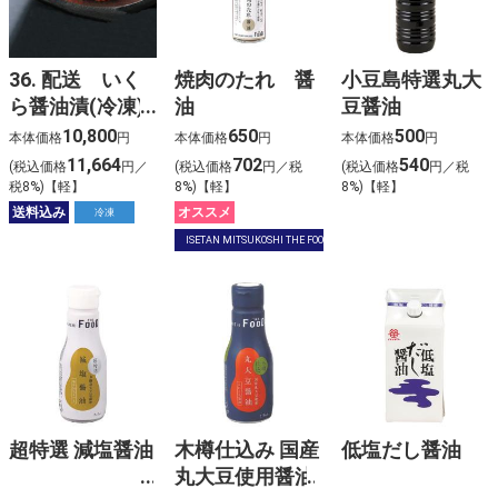
36. 配送 いく
焼肉のたれ 醤
小豆島特選丸大
ら醤油漬(冷凍)
油
豆醤油
【北海道ご予約
10,800
650
500
本体価格
円
本体価格
円
本体価格
円
配送】
11,664
702
540
(税込価格
円／
(税込価格
円／税
(税込価格
円／税
税8%)【軽】
8%)【軽】
8%)【軽】
送料込み
オススメ
冷凍
ISETAN MITSUKOSHI THE FOOD
超特選 減塩醤油
木樽仕込み 国産
低塩だし醤油
丸大豆使用醤油