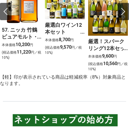
厳選白ワイン12
57. ニッカ 竹鶴
本セット
ピュアモルト・
750ml×12
8,700
本体価格
円
厳選！スパーク
フロムザバレル
10,200
本体価格
円
9,570
リング12本セッ
(税込価格
円／税
ウイスキー2本セ
11,220
(税込価格
円／税
10%)
ト 金賞受賞ワイ
9,600
ット【北海道ご
本体価格
円
10%)
ンを含む１２本
10,560
予約 店頭お渡
(税込価格
円／税
を選びました！
10%)
し】
【軽】印が表示されている商品は軽減税率（8%）対象商品と
なります。