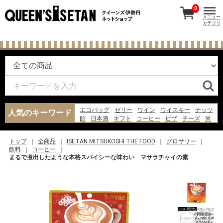
0
メニュー
カテゴリ
エコバッグ
ゼリー
ワイン
ウイスキー
ナッツ
人気のキーワード
飴
日本酒
ギフト
コーヒー
ピザ
チーズ
米
お菓子
レトルト
バッグ
ジャム
あんみつ
水
醤油
炭酸水
トップ
全商品
ISETAN MITSUKOSHI THE FOOD
グロサリー
飲料
コーヒー
まるで煮出したような本格スパイシーな味わい マサラチャイの素