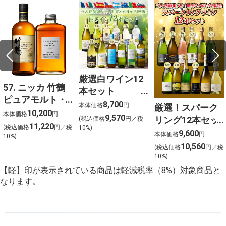
厳選白ワイン12
57. ニッカ 竹鶴
本セット
ピュアモルト・
750ml×12
8,700
本体価格
円
厳選！スパーク
フロムザバレル
10,200
本体価格
円
9,570
リング12本セッ
(税込価格
円／税
ウイスキー2本セ
11,220
(税込価格
円／税
10%)
ト 金賞受賞ワイ
9,600
ット【北海道ご
本体価格
円
10%)
ンを含む１２本
10,560
予約 店頭お渡
(税込価格
円／税
を選びました！
10%)
し】
【軽】印が表示されている商品は軽減税率（8%）対象商品と
なります。