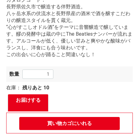
長野県佐久市で醸造する伴野酒造。
八ヶ岳水系の伏流水と長野県産の酒米で酒を醸すこだわ
りの醸造スタイルを貫く蔵元。
“心がすこしオドル酒“をテーマに音響醸造で醸していま
す。醪の発酵中は蔵の中にThe Beatlesナンバーが流れま
す。アルコールが低く、優しい甘みと爽やかな酸味がバ
ランスし、洋食にも合う味わいです。
この出会いに心が踊ること間違いなし！
数量
在庫：
残りあと
10
お届けする
買い物カゴにいれる