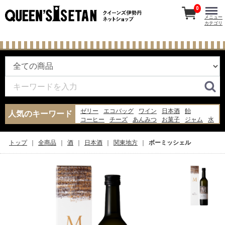
0
メニュー
カテゴリ
ゼリー
エコバッグ
ワイン
日本酒
飴
人気のキーワード
コーヒー
チーズ
あんみつ
お菓子
ジャム
水
ナッツ
あんこ
ギフト
らっきょう
干物
牛乳
米
バッグ
ウイスキー
トップ
全商品
酒
日本酒
関東地方
ボーミッシェル