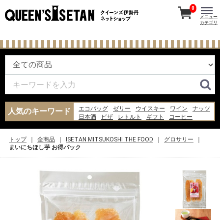
0
メニュー
カテゴリ
エコバッグ
ゼリー
ウイスキー
ワイン
ナッツ
人気のキーワード
日本酒
ピザ
レトルト
ギフト
コーヒー
バッグ
牛丼
飴
スープ
お菓子
米
納豆
うなぎ
パン
ジュース
トップ
全商品
ISETAN MITSUKOSHI THE FOOD
グロサリー
まいにちほし芋 お得パック