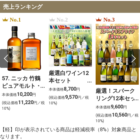
売上ランキング
No.1
No.2
No.3
厳選白ワイン12
57. ニッカ 竹鶴
本セット
ピュアモルト・
750ml×12
8,700
本体価格
円
厳選！スパーク
フロムザバレル
10,200
本体価格
円
9,570
リング12本セッ
(税込価格
円／税
ウイスキー2本セ
11,220
(税込価格
円／税
10%)
ト 金賞受賞ワイ
9,600
ット【北海道ご
本体価格
円
10%)
ンを含む１２本
10,560
予約 店頭お渡
(税込価格
円／税
を選びました！
10%)
し】
【軽】印が表示されている商品は軽減税率（8%）対象商品と
なります。