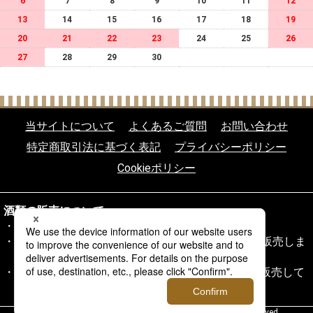
6
7
8
9
10
11
12
13
14
15
16
17
18
19
20
21
22
23
24
25
26
27
28
29
30
当サイトについて
よくあるご質問
お問い合わせ
特定商取引法に基づく表記
プライバシーポリシー
Cookieポリシー
酒類の販売について
20歳未満の飲酒は法律により禁じられております。
20歳以上であることを確認できない場合、酒類を販売しま
せん。
当サイトの酒類は酒類販売業免許通知書に基づき販売して
おります。
copyright (c) クイーンズ伊勢丹ネットショップ all rights reserved.