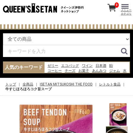
0
メニュー
カテゴリ
ゼリー
エコバッグ
ワイン
日本酒
飴
人気のキーワード
コーヒー
チーズ
お菓子
あんみつ
ジャム
水
あんこ
ナッツ
ギフト
らっきょう
牛乳
バッグ
米
干物
果物
トップ
全商品
ISETAN MITSUKOSHI THE FOOD
レトルト食品
牛すじほろほろコク旨スープ