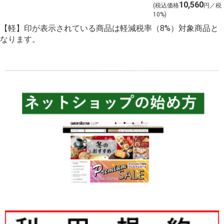
ンを含む１２本
10,560
予約 店頭お渡
(税込価格
円／税
を選びました！
10%)
し】
【軽】印が表示されている商品は軽減税率（8%）対象商品と
なります。