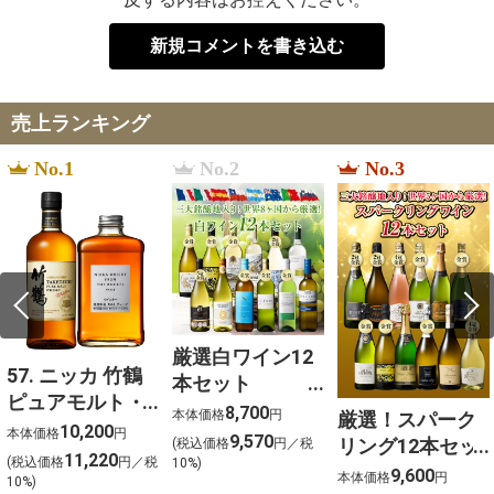
新規コメントを書き込む
売上ランキング
No.1
No.2
No.3
厳選白ワイン12
57. ニッカ 竹鶴
本セット
ピュアモルト・
750ml×12
8,700
本体価格
円
厳選！スパーク
フロムザバレル
10,200
本体価格
円
9,570
リング12本セッ
(税込価格
円／税
ウイスキー2本セ
11,220
(税込価格
円／税
10%)
ト 金賞受賞ワイ
9,600
ット【北海道ご
本体価格
円
10%)