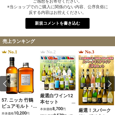
ご感想をお寄せください。
※当ショップでのご購入に関係のない内容、公序良俗に
反する内容はお控えください。
新規コメントを書き込む
売上ランキング
No.1
No.2
No.3
厳選白ワイン12
57. ニッカ 竹鶴
本セット
ピュアモルト・
750ml×12
8,700
本体価格
円
厳選！スパーク
フロムザバレル
10,200
本体価格
円