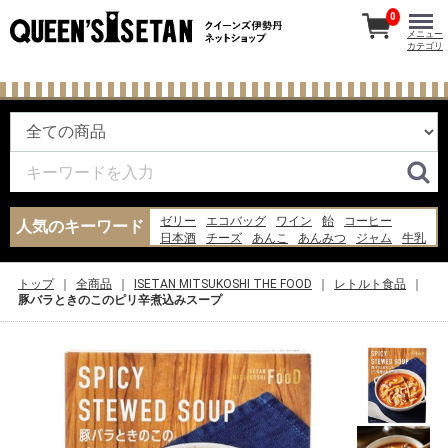
0
メニュー
カテゴリ
ゼリー
エコバッグ
ワイン
飴
コーヒー
人気のキーワード
日本酒
チーズ
あんこ
あんみつ
ジャム
牛乳
果物
お菓子
紅茶
らっきょう
ウイスキー
ギフト
ビール
水
米
トップ
全商品
ISETAN MITSUKOSHI THE FOOD
レトルト食品
豚バラときのこのピリ辛煮込みスープ