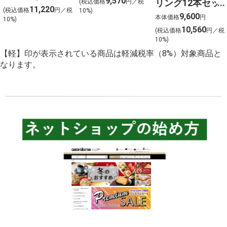
9,570
リング12本セッ
(税込価格
円／税
ウイスキー2本セ
11,220
(税込価格
円／税
10%)
ト 金賞受賞ワイ
9,600
ット【北海道ご
本体価格
円
10%)
ンを含む１２本
10,560
予約 店頭お渡
(税込価格
円／税
を選びました！
10%)
し】
【軽】印が表示されている商品は軽減税率（8%）対象商品と
なります。