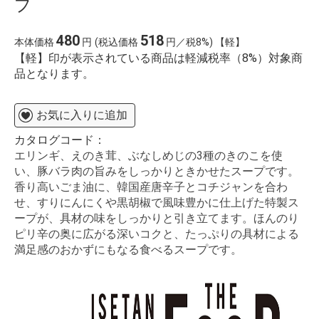
プ
480
518
本体価格
円
(税込価格
円／税8%) 【軽】
【軽】印が表示されている商品は軽減税率（8%）対象商
品となります。
お気に入りに追加
カタログコード：
エリンギ、えのき茸、ぶなしめじの3種のきのこを使
い、豚バラ肉の旨みをしっかりときかせたスープです。
香り高いごま油に、韓国産唐辛子とコチジャンを合わ
せ、すりにんにくや黒胡椒で風味豊かに仕上げた特製ス
ープが、具材の味をしっかりと引き立てます。ほんのり
ピリ辛の奥に広がる深いコクと、たっぷりの具材による
満足感のおかずにもなる食べるスープです。