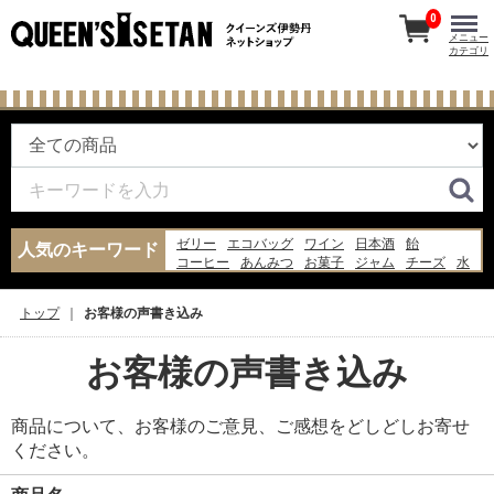
0
メニュー
カテゴリ
ゼリー
エコバッグ
ワイン
日本酒
飴
人気のキーワード
コーヒー
あんみつ
お菓子
ジャム
チーズ
水
あんこ
ナッツ
米
ギフト
バッグ
牛乳
らっきょう
炭酸水
ピザ
トップ
お客様の声書き込み
お客様の声書き込み
商品について、お客様のご意見、ご感想をどしどしお寄せ
ください。