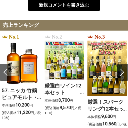
新規コメントを書き込む
売上ランキング
No.1
No.2
No.3
厳選白ワイン12
57. ニッカ 竹鶴
本セット
ピュアモルト・
750ml×12
8,700
本体価格
円
厳選！スパーク
フロムザバレル
10,200
本体価格
円
9,570
リング12本セッ
(税込価格
円／税
ウイスキー2本セ
11,220
(税込価格
円／税
10%)
ト 金賞受賞ワイ
9,600
ット【北海道ご
本体価格
円
10%)
ンを含む１２本
10,560
予約 店頭お渡
(税込価格
円／税