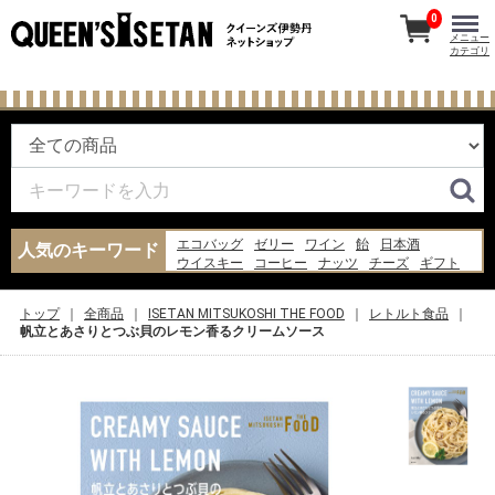
0
メニュー
カテゴリ
エコバッグ
ゼリー
ワイン
飴
日本酒
人気のキーワード
ウイスキー
コーヒー
ナッツ
チーズ
ギフト
あんみつ
お菓子
ジャム
米
水
炭酸水
バッグ
味噌汁
ピザ
牛乳
トップ
全商品
ISETAN MITSUKOSHI THE FOOD
レトルト食品
帆立とあさりとつぶ貝のレモン香るクリームソース