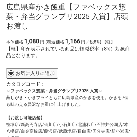
広島県産かき飯重【ファベックス惣
菜・弁当グランプリ2025 入賞】店頭
お渡し
1,080
1,166
本体価格
円
(税込価格
円／税8%) 【軽】
【軽】印が表示されている商品は軽減税率（8%）対象商
品となります。
お気に入りに追加
カタログコード：
～ファベックス惣菜・弁当グランプリ2025 入賞～
蒸しがき・かきフライともに広島県産のかきを使用。かきを7個
も味わえる贅沢なお重に仕上げました。
【お渡し可能店舗】
笹塚店/新高円寺店/仙川店/小石川店/北浦和店/石神井公園店/本
八幡店/白金高輪店/藤沢店/武蔵境店/目白店/国分寺店/新小岩店/