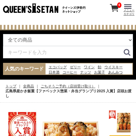
0
メニュー
カテゴリ
エコバッグ
ゼリー
ワイン
飴
ウイスキー
人気のキーワード
日本酒
コーヒー
ナッツ
お菓子
あんみつ
チーズ
ギフト
水
ジャム
米
炭酸水
バッグ
味噌汁
ピザ
牛乳
トップ
全商品
ごちそうご予約（店頭受け取り）
広島県産かき飯重【ファベックス惣菜・弁当グランプリ2025 入賞】店頭お渡
し