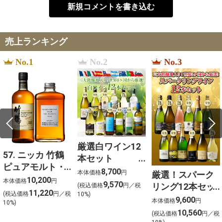
新規コメントを書き込む
売上ランキング
No.1
No.2
No.3
厳選白ワイン12
57. ニッカ 竹鶴
本セット
ピュアモルト・
750ml×12
8,700
本体価格
円
厳選！スパーク
フロムザバレル
10,200
本体価格
円
9,570
リング12本セッ
(税込価格
円／税
ウイスキー2本セ
11,220
(税込価格
円／税
10%)
ト 金賞受賞ワイ
9,600
ット【北海道ご
本体価格
円
10%)
ンを含む１２本
10,560
予約 店頭お渡
(税込価格
円／税