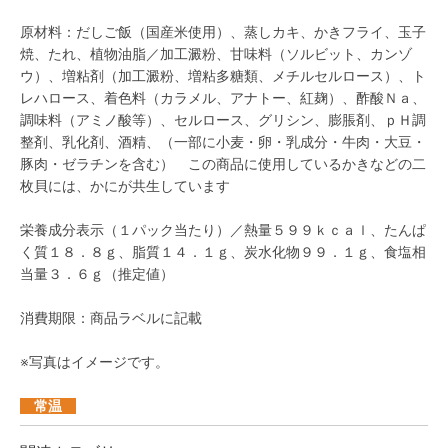
原材料：だしご飯（国産米使用）、蒸しカキ、かきフライ、玉子
焼、たれ、植物油脂／加工澱粉、甘味料（ソルビット、カンゾ
ウ）、増粘剤（加工澱粉、増粘多糖類、メチルセルロース）、ト
レハロース、着色料（カラメル、アナトー、紅麹）、酢酸Ｎａ、
調味料（アミノ酸等）、セルロース、グリシン、膨脹剤、ｐＨ調
整剤、乳化剤、酒精、（一部に小麦・卵・乳成分・牛肉・大豆・
豚肉・ゼラチンを含む） この商品に使用しているかきなどの二
枚貝には、かにが共生しています
栄養成分表示（１パック当たり）／熱量５９９ｋｃａｌ、たんぱ
く質１８．８ｇ、脂質１４．１ｇ、炭水化物９９．１ｇ、食塩相
当量３．６ｇ（推定値）
消費期限：商品ラベルに記載
※写真はイメージです。
常温