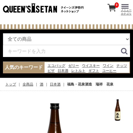
0
メニュー
カテゴリ
エコバッグ
ゼリー
ウイスキー
ワイン
ナッツ
人気のキーワード
ピザ
日本酒
レトルト
ギフト
コーヒー
バッグ
牛丼
飴
スープ
お菓子
米
納豆
うなぎ
パン
ジュース
トップ
全商品
酒
日本酒
福島・花泉酒造 瑞祥 花泉