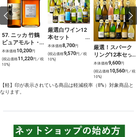
厳選白ワイン12
57. ニッカ 竹鶴
本セット
ピュアモルト・
750ml×12
8,700
本体価格
円
厳選！スパーク
フロムザバレル
10,200
本体価格
円
9,570
リング12本セッ
(税込価格
円／税
ウイスキー2本セ
11,220
(税込価格
円／税
10%)
ト 金賞受賞ワイ
9,600
ット【北海道ご
本体価格
円
10%)
ンを含む１２本
10,560
予約 店頭お渡
(税込価格
円／税
を選びました！
10%)
し】
【軽】印が表示されている商品は軽減税率（8%）対象商品と
なります。