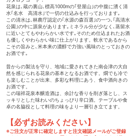
花泉は､蔵の裏山､標高1000mの｢登屋山｣の中腹に湧く清
水｢名水 高清水｣で一切の仕込みを行っております｡
この清水は､林農庁認定の｢水源の森百選｣の一つ､｢高清水
公園｣の中に源泉があります｡ミネラル分が少なく､蒸留水
に近いとてもやわらかい水です｡そのため仕込まれたお酒
も優しくやわらかい味に仕上がります。軟水であるから
こその旨みと､米本来の濃醇で力強い風味のとっておきの
お酒です｡
昔からの製法を守り、地域に愛されてきた南会津の大自
然を感じられる花泉の基本となるお酒です。燗でも冷で
も楽しむことが出来、多彩な料理にあう、食中酒向きの
お酒です。
この瑞祥花泉本醸造酒は、余計な香りを削ぎ落とし、ス
ッキリとした味わいのちょっぴり辛口酒。テーブルや食
卓の名脇役として料理の味をより一層引き立てます。
【必ずお読みください】
※ご注文が正常に確定しますと注文確認メールがご登録