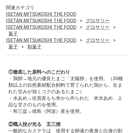
関連カテゴリ
ISETAN MITSUKOSHI THE FOOD
ISETAN MITSUKOSHI THE FOOD
グロサリー
ISETAN MITSUKOSHI THE FOOD
グロサリー
菓子
ISETAN MITSUKOSHI THE FOOD
グロサリー
菓子
和菓子
①徹底した原料へのこだわり
・鶏卵→地元の優良たまご「太陽卵」を使用。（30種
類以上の自然素材配合飼料で育てられた鶏から、生ま
れた甘みが強くコクのあるたまご）
・水あめ→佐賀産もち米から作られた 米水あめ 上
品な甘さのものを使用。
・和三盆→徳島（阿波）産を使用。
②職人技が光る 五三焼
一般的なカステラは 使用する卵液の黄身と白身の割