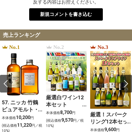
反する内容はお控えください。
新規コメントを書き込む
売上ランキング
No.1
No.2
No.3
厳選白ワイン12
57. ニッカ 竹鶴
本セット
ピュアモルト・
750ml×12
8,700
本体価格
円
厳選！スパーク
フロムザバレル
10,200
本体価格
円
9,570
リング12本セッ
(税込価格
円／税
ウイスキー2本セ
11,220
(税込価格
円／税
10%)
ト 金賞受賞ワイ
9,600
ット【北海道ご
本体価格
円
10%)