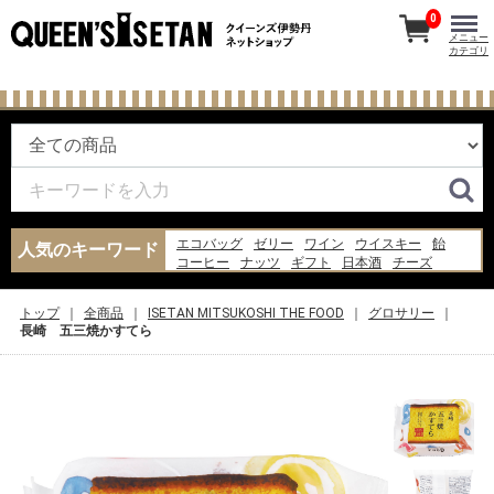
0
メニュー
カテゴリ
エコバッグ
ゼリー
ワイン
ウイスキー
飴
人気のキーワード
コーヒー
ナッツ
ギフト
日本酒
チーズ
お菓子
レトルト
米
あんみつ
ピザ
水
バッグ
ジャム
炭酸水
醤油
トップ
全商品
ISETAN MITSUKOSHI THE FOOD
グロサリー
長崎 五三焼かすてら