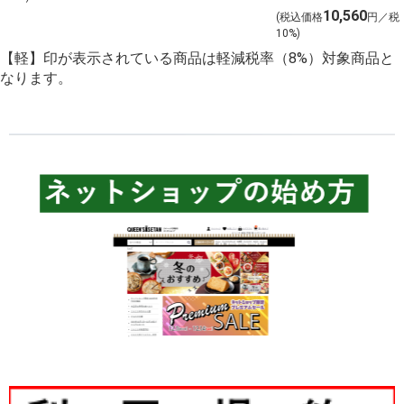
ンを含む１２本
10,560
予約 店頭お渡
(税込価格
円／税
を選びました！
10%)
し】
【軽】印が表示されている商品は軽減税率（8%）対象商品と
なります。