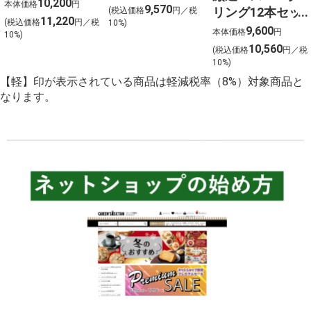
フロムザバレル
10,200
本体価格
円
9,570
リング12本セッ
(税込価格
円／税
ウイスキー2本セ
11,220
(税込価格
円／税
10%)
ト 金賞受賞ワイ
9,600
ット【北海道ご
本体価格
円
10%)
ンを含む１２本
10,560
予約 店頭お渡
(税込価格
円／税
を選びました！
10%)
し】
【軽】印が表示されている商品は軽減税率（8%）対象商品と
なります。