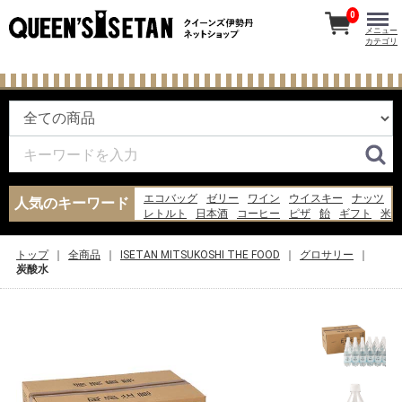
0
メニュー
カテゴリ
エコバッグ
ゼリー
ワイン
ウイスキー
ナッツ
人気のキーワード
レトルト
日本酒
コーヒー
ピザ
飴
ギフト
米
お菓子
バッグ
ジャム
あんみつ
水
パン
チーズ
スープ
トップ
全商品
ISETAN MITSUKOSHI THE FOOD
グロサリー
炭酸水