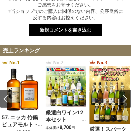
ご感想をお寄せください。
※当ショップでのご購入に関係のない内容、公序良俗に
反する内容はお控えください。
新規コメントを書き込む
売上ランキング
No.1
No.2
No.3
厳選白ワイン12
57. ニッカ 竹鶴
本セット
ピュアモルト・
750ml×12
8,700
本体価格
円
厳選！スパーク