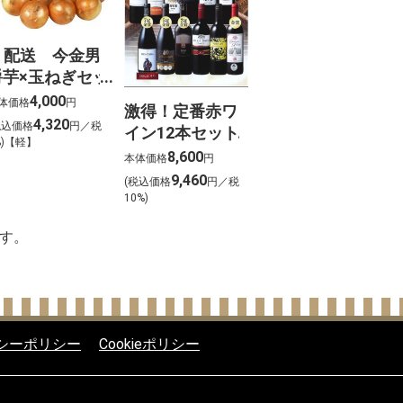
. 配送 今金男
爵芋×玉ねぎセッ
 各5kg【北海
4,000
体価格
円
激得！定番赤ワ
ご予約 】※10
4,320
税込価格
円／税
イン12本セット
月16日以降順次
%)【軽】
8,600
本体価格
円
発送
9,460
(税込価格
円／税
10%)
す。
シーポリシー
Cookieポリシー