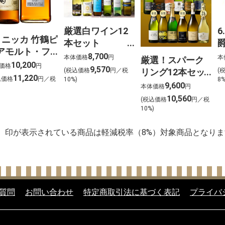
厳選白ワイン12
6
. ニッカ 竹鶴ピ
本セット
アモルト・フ
750ml×12
ト
8,700
本体価格
円
本
厳選！スパーク
ムザバレル ウ
10,200
道
価格
円
9,570
(税込価格
円／税
(
リング12本セッ
スキー2本セッ
11,220
込価格
円／税
10%)
8
ト 金賞受賞ワイ
9,600
【北海道ご予
本体価格
円
)
ンを含む１２本
10,560
 店頭お渡し】
(税込価格
円／税
を選びました！
10%)
】印が表示されている商品は軽減税率（8%）対象商品となりま
質問
お問い合わせ
特定商取引法に基づく表記
プライバ