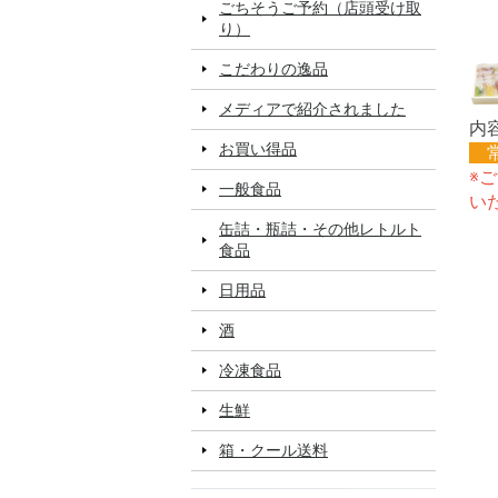
ごちそうご予約（店頭受け取
り）
こだわりの逸品
メディアで紹介されました
内
お買い得品
※
一般食品
い
缶詰・瓶詰・その他レトルト
食品
日用品
酒
冷凍食品
生鮮
箱・クール送料