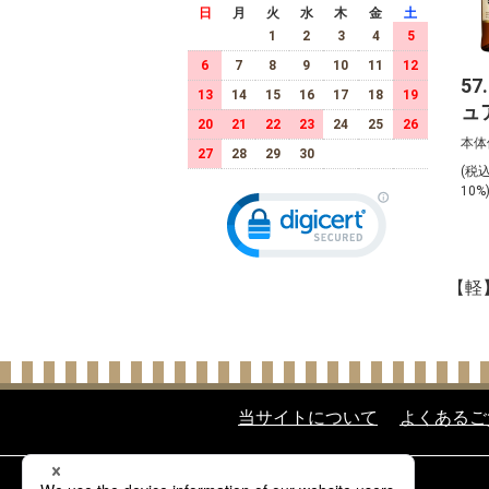
日
月
火
水
木
金
土
1
2
3
4
5
6
7
8
9
10
11
12
57
13
14
15
16
17
18
19
ュ
20
21
22
23
24
25
26
ロ
本体
27
28
29
30
イ
(税
ト
10%
約
【軽
当サイトについて
よくあるご
酒類の販売について