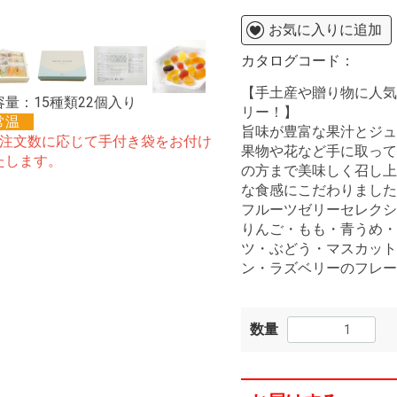
お気に入りに追加
カタログコード：
【手土産や贈り物に人気
容量：15種類22個入り
リー！】
常温
旨味が豊富な果汁とジュ
ご注文数に応じて手付き袋をお付け
果物や花など手に取って
たします。
の方まで美味しく召し上
な食感にこだわりました
フルーツゼリーセレクシ
りんご・もも・青うめ・
ツ・ぶどう・マスカット
ン・ラズベリーのフレー
数量