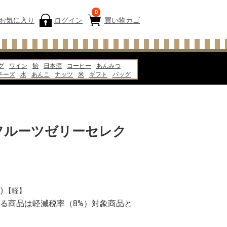
0
お気に入り
ログイン
買い物カゴ
グ
ワイン
飴
日本酒
コーヒー
あんみつ
チーズ
水
あんこ
ナッツ
米
ギフト
バッグ
炭酸水
ピザ
フルーツゼリーセレク
) 【軽】
る商品は軽減税率（8%）対象商品と