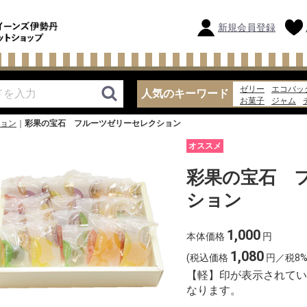
新規会員登録
ゼリー
エコバッ
人気のキーワード
お菓子
ジャム
牛乳
らっきょう
ョン
彩果の宝石 フルーツゼリーセレクション
オススメ
彩果の宝石 
ション
1,000
本体価格
円
1,080
(税込価格
円／税8%
【軽】印が表示されてい
なります。