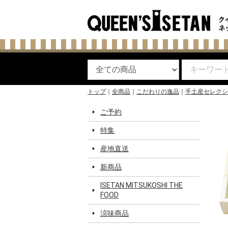
トップ
全商品
こだわりの逸品
手土産セレクシ
ご予約
特集
産地直送
新商品
ISETAN MITSUKOSHI THE
FOOD
涼味商品