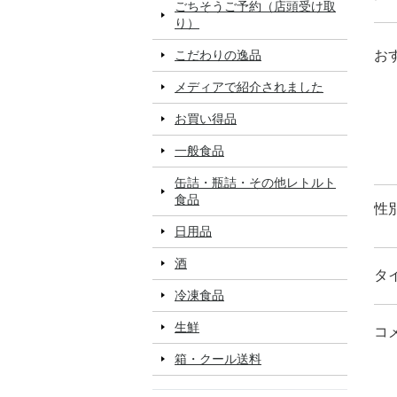
ごちそうご予約（店頭受け取
り）
お
こだわりの逸品
メディアで紹介されました
お買い得品
一般食品
缶詰・瓶詰・その他レトルト
食品
性
日用品
酒
タ
冷凍食品
生鮮
コ
箱・クール送料