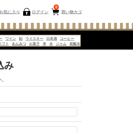
0
お気に入り
ログイン
買い物カゴ
ー
ワイン
飴
ウイスキー
日本酒
コーヒー
ギフト
あんみつ
お菓子
米
水
ジャム
炭酸水
ピザ
牛乳
込み
い。