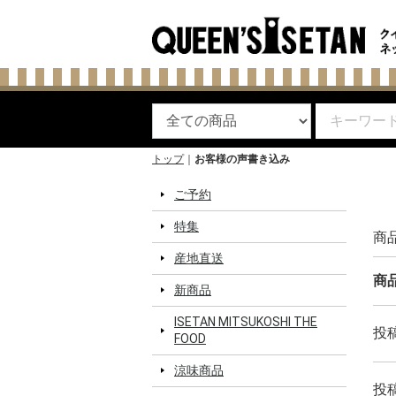
トップ
お客様の声書き込み
ご予約
特集
商
産地直送
商
新商品
ISETAN MITSUKOSHI THE
投
FOOD
涼味商品
投稿