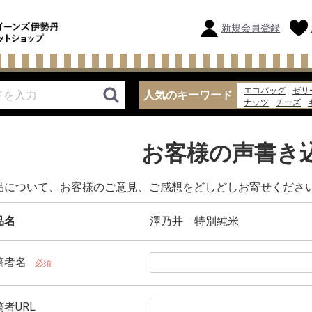
新規会員登録
エコバッグ
ゼリ
人気のキーワード
ナッツ
チーズ
バッグ
味噌汁
お客様の声書き
品について、お客様のご意見、ご感想をどしどしお寄せくださ
品名
澤乃井 特別純米
稿者名
必須
者URL