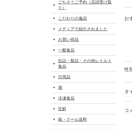
ごちそうご予約（店頭受け取
り）
お
こだわりの逸品
メディアで紹介されました
お買い得品
一般食品
缶詰・瓶詰・その他レトルト
食品
性
日用品
酒
タ
冷凍食品
生鮮
コ
箱・クール送料