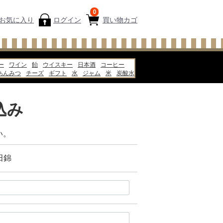
0
お気に入り
ログイン
買い物カゴ
ー
ワイン
飴
ウイスキー
日本酒
コーヒー
あんみつ
チーズ
ギフト
水
ジャム
米
炭酸水
ピザ
牛乳
込み
い。
田錦