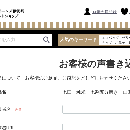
新規会員登録
エコバッグ
ゼリ
人気のキーワード
ナッツ
お菓子
バッグ
味噌汁
お客様の声書き
品について、お客様のご意見、ご感想をどしどしお寄せくださ
品名
七田 純米 七割五分磨き 山
稿者名
必須
者URL