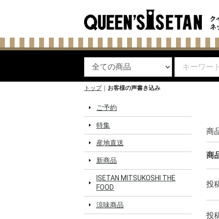
トップ
お客様の声書き込み
ご予約
特集
商
産地直送
商
新商品
ISETAN MITSUKOSHI THE
投
FOOD
涼味商品
投稿