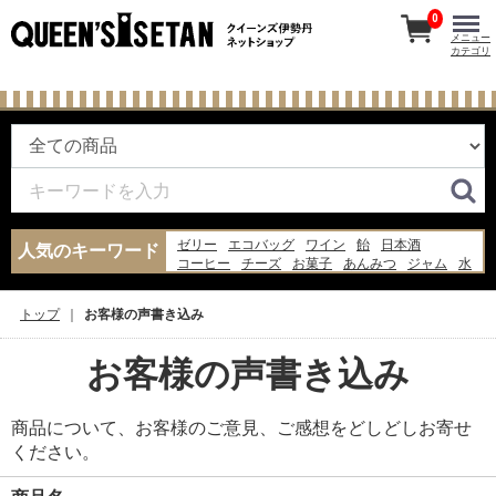
0
メニュー
カテゴリ
ゼリー
エコバッグ
ワイン
飴
日本酒
人気のキーワード
コーヒー
チーズ
お菓子
あんみつ
ジャム
水
ナッツ
あんこ
米
バッグ
牛乳
らっきょう
豆腐
炭酸水
ピザ
トップ
お客様の声書き込み
お客様の声書き込み
商品について、お客様のご意見、ご感想をどしどしお寄せ
ください。