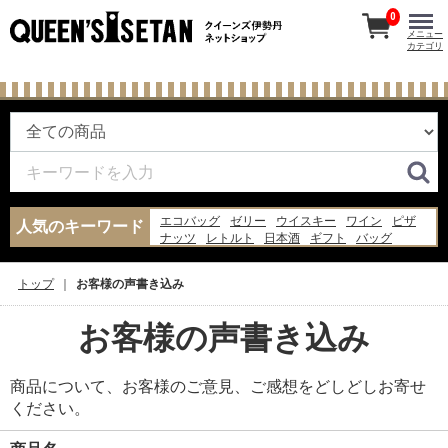
0
メニュー
カテゴリ
エコバッグ
ゼリー
ウイスキー
ワイン
ピザ
人気のキーワード
ナッツ
レトルト
日本酒
ギフト
バッグ
コーヒー
飴
米
お菓子
水
スープ
ジャム
パン
牛丼
納豆
トップ
お客様の声書き込み
お客様の声書き込み
商品について、お客様のご意見、ご感想をどしどしお寄せ
ください。