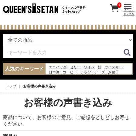
0
メニュー
カテゴリ
エコバッグ
ゼリー
ワイン
飴
ウイスキー
人気のキーワード
日本酒
コーヒー
ナッツ
チーズ
お菓子
あんみつ
バッグ
ギフト
ジャム
水
米
炭酸水
ピザ
あんこ
牛乳
トップ
お客様の声書き込み
お客様の声書き込み
商品について、お客様のご意見、ご感想をどしどしお寄せ
ください。