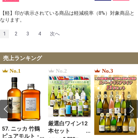
【軽】印が表示されている商品は軽減税率（8%）対象商品と
なります。
1
2
3
4
次へ
売上ランキング
No.1
No.2
No.3
厳選白ワイン12
57. ニッカ 竹鶴
本セット
ピュアモルト・