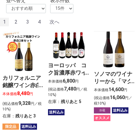
並べ替え
表示件数
1
2
3
4
次へ
ヨーロッパ コ
ク旨濃厚赤ワイ
ソノマのワイナ
カリフォルニア
ン５本セット
6,800
リーから「マク
本体価格
円
銘醸ワイン赤白
ロスティ ワイ
7,480
14,600
(税込価格
円／税
本体価格
円
2本セット
8,480
本体価格
円
10%)
ナリー＆ヴィン
16,060
(税込価格
円／
在庫：
残りあと
5
ヤーズ」赤白2
9,328
税10%)
(税込価格
円／税
10%)
本セット 2025
送料込み
冷蔵
送料込み
在庫：
残りあと
3
年版
オススメ
限定品
送料込み