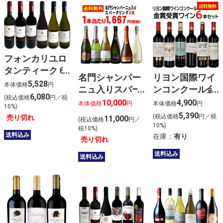
フォンカリユロ
タンティーク６
名門シャンパー
リヨン国際ワイ
本セット
5,528
本体価格
円
ニュ入りスパー
ンコンクール金
6,080
(税込価格
円／税
クリング6本セ
賞受賞 赤ワイン
10,000
4,900
本体価格
円
本体価格
円
10%)
ット
6本セット
5,390
(税込価格
円／税
売り切れ
11,000
(税込価格
円／
10%)
税10%)
送料込み
在庫：
有り
売り切れ
送料込み
送料込み