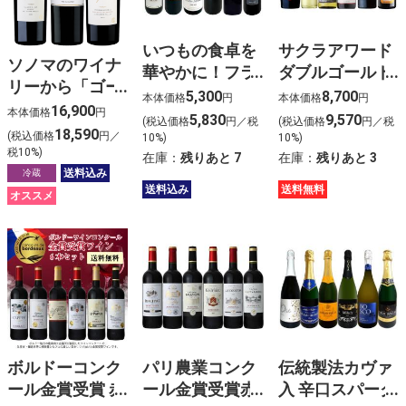
いつもの食卓を
サクラアワード
ソノマのワイナ
華やかに！フラ
ダブルゴールド
リーから「ゴー
ンス・イタリア
以上６本セット
5,300
8,700
本体価格
円
本体価格
円
ルドシュミッ
16,900
デイリー赤ワイ
本体価格
円
5,830
9,570
(税込価格
円／税
(税込価格
円／税
ト・ヴィンヤー
18,590
ン６本セット
(税込価格
円／
10%)
10%)
ズ」の赤ワイン
税10%)
在庫：
残りあと
7
在庫：
残りあと
3
３本セット
送料込み
冷蔵
送料込み
送料無料
2025年版
オススメ
ボルドーコンク
パリ農業コンク
伝統製法カヴァ
ール金賞受賞 赤
ール金賞受賞赤
入 辛口スパーク