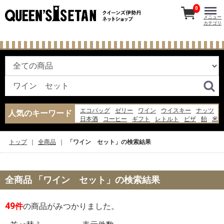
0
メニュー
カテゴリ
エコバッグ
ゼリー
ワイン
ウイスキー
ナッツ
人気のキーワード
日本酒
コーヒー
ギフト
レトルト
ピザ
飴
米
お菓子
バッグ
ジャム
水
パン
あんみつ
スープ
醤油
トップ
全商品
「ワイン セット」の検索結果
全商品 「ワイン セット」の検索結果
49
件
の商品がみつかりました。