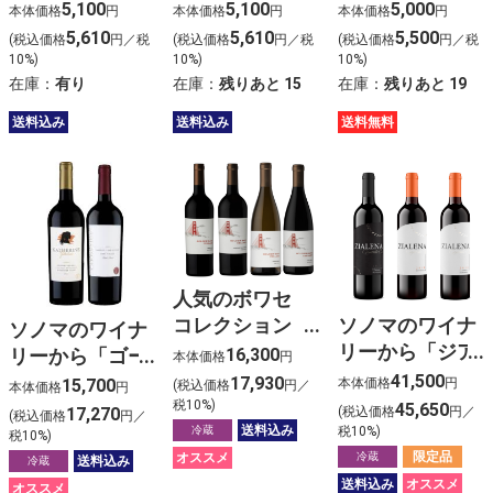
ワイン６本セッ
ワイン６本セッ
リングワイン6
5,100
5,100
5,000
本体価格
円
本体価格
円
本体価格
円
ト
ト
本セット
5,610
5,610
5,500
(税込価格
円／税
(税込価格
円／税
(税込価格
円／税
10%)
10%)
10%)
在庫：
有り
在庫：
残りあと
15
在庫：
残りあと
19
送料込み
送料込み
送料無料
人気のボワセ
コレクション
ソノマのワイナ
ソノマのワイナ
「ゴールデン・
リーから「ジア
16,300
リーから「ゴー
本体価格
円
ゲート・セラー
レナ ワイナリ
ルドシュミッ
41,500
17,930
15,700
本体価格
円
(税込価格
円／
本体価格
円
ズ」の品種飲み
ー」の赤ワイン
税10%)
ト・ヴィンヤー
45,650
17,270
(税込価格
円／
(税込価格
円／
比べ４本セット
３本セット
送料込み
冷蔵
ズ」のカベルネ
税10%)
税10%)
2026年版
2025年版
限定品
オススメ
ワイン2本セッ
冷蔵
送料込み
冷蔵
ト 2025年版
送料込み
オススメ
オススメ