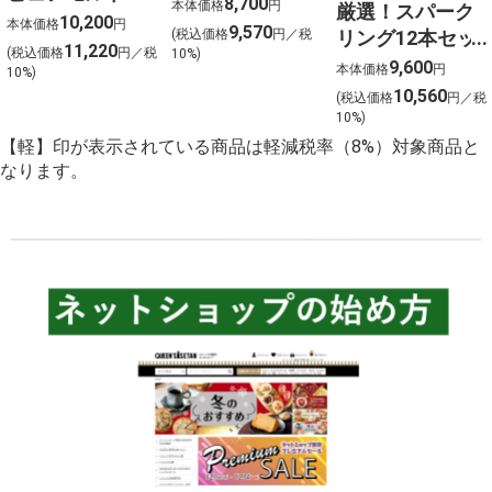
750ml×12
8,700
本体価格
円
厳選！スパーク
フロムザバレル
10,200
本体価格
円
9,570
リング12本セッ
(税込価格
円／税
ウイスキー2本セ
11,220
(税込価格
円／税
10%)
ト 金賞受賞ワイ
9,600
ット【北海道ご
本体価格
円
10%)
ンを含む１２本
10,560
予約 店頭お渡
(税込価格
円／税
を選びました！
10%)
し】
【軽】印が表示されている商品は軽減税率（8%）対象商品と
なります。